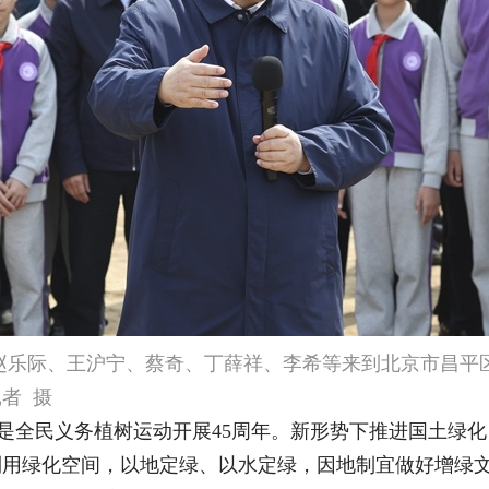
、赵乐际、王沪宁、蔡奇、丁薛祥、李希等来到北京市昌平
者 摄
也是全民义务植树运动开展45周年。新形势下推进国土绿
利用绿化空间，以地定绿、以水定绿，因地制宜做好增绿