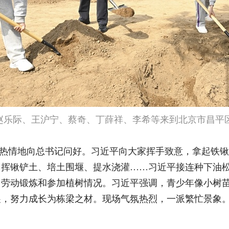
、赵乐际、王沪宁、蔡奇、丁薛祥、李希等来到北京市昌平
热情地向总书记问好。习近平向大家挥手致意，拿起铁锹
。
挥锹铲土、培土围堰、提水浇灌……习近平接连种下油
、劳动锻炼和参加植树情况。习近平强调，青少年像小树
展，努力成长为栋梁之材。现场气氛热烈，一派繁忙景象